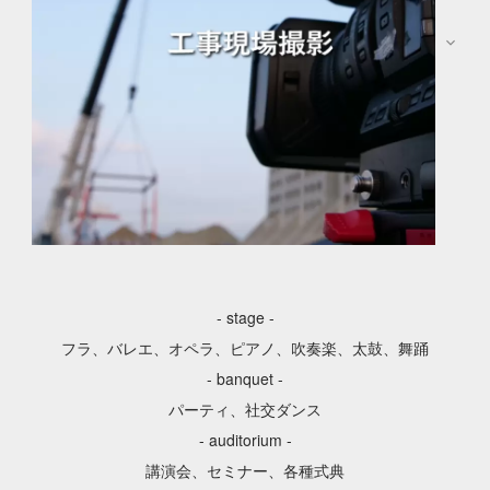
スポーツ試合の記録
運動会（教育現場）撮影
演武会撮影
￥80,000〜（１カメ記録参考）
工事現場、講演会、各種式典の映像記録を行います。民
- stage -
生フォーマットのAVCHDを指定頂ければ即時データ納品
フラ、バレエ、オペラ、ピアノ、吹奏楽、太鼓、舞踊
も可能です。ご相談ください。
- banquet -
工事現場
パーティ、社交ダンス
起工式
- auditorium -
棟上げ
講演会、セミナー、各種式典
進水式