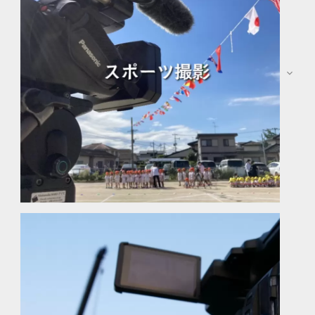
録に対応します。
音楽発表会 撮影
伝統芸能 撮影
ダンス・日舞 撮影
講演会・セミナー撮影
￥63,000〜（１カメ記録参考）
※音楽他、権利関係の申請は権利を有する主催者様より申請を
お願いしております。
※主催者または出演者の記録が主な業務です。映像の配布・販
売については料金が異なります。ご相談ください。
スポーツの映像記録、運動会、武道会など屋内だけでな
く屋外まで対応します。複数スタッフと準備を必要とす
る為、環境によって費用が変わります。打ち合わせと見
積り計算をさせていただいております。